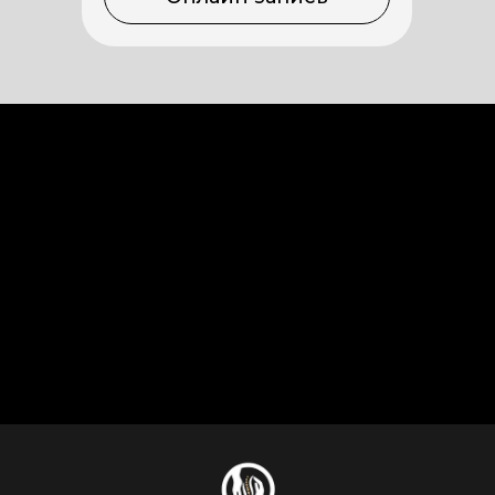
Сочи, Адлер, Фигурная, 1/1
Сочи, ул. Горького, д. 87, 2 этаж
Телефон
+7 (938) 874-74-98
+7 (995) 123-89-43