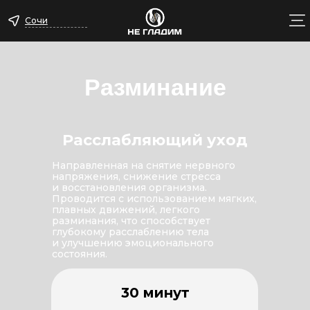
Сочи
Разминание
Расслабляющий уход
Направленная на снятие нервного
напряжения, снижение стресса
и восстановления организма.
Проводится с использованием мягких,
плавных движений, легкого
разминания, что способствует
глубокому расслаблению тела
и улучшению эмоционального
состояния.
30 минут