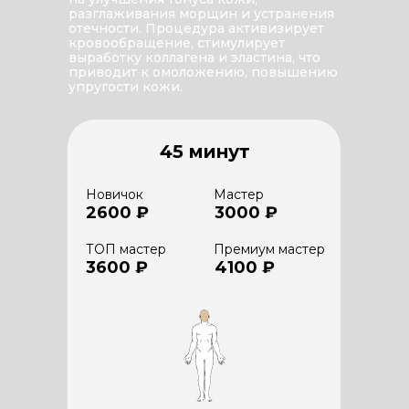
разглаживания морщин и устранения
отечности. Процедура активизирует
кровообращение, стимулирует
выработку коллагена и эластина, что
приводит к омоложению, повышению
упругости кожи.
45 минут
Новичок
Мастер
2600 ₽
3000 ₽
ТОП мастер
Премиум мастер
3600 ₽
4100 ₽