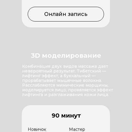
Онлайн запись
3D моделирование
Комбинация двух видов массажа дает
невероятный результат. Тибетский —
лифтинг эффект, а буккальный —
прорабатывает мышечные волокна.
Расслабляются мимические морщины,
моделируется лицо, проявляется эффект
лифтинга и разглаживания кожи лица.
90 минут
Новичок
Мастер