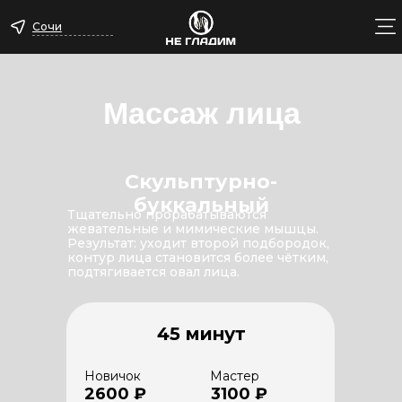
Сочи
Массаж лица
Скульптурно-
буккальный
Тщательно прорабатываются
жевательные и мимические мышцы.
Результат: уходит второй подбородок,
контур лица становится более чётким,
подтягивается овал лица.
45 минут
Новичок
Мастер
2600 ₽
3100 ₽