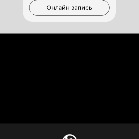
Онлайн запись
Екатеринбург, ул. Малышева, д. 7
Екатеринбург, ул. 8 марта, д. 121
Екатеринбург, ул. Краснолесья, д. 10
Телефон
+7 (992) 000-56-65
+7 (992) 000-67-76
+7 (952) 142-30-77