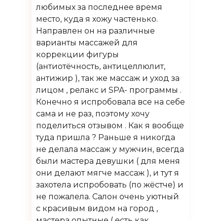
любимых за последнее время
место, куда я хожу частенько.
Направлен он на различные
варианты массажей для
коррекции фигуры
(антиотёчность, антицеллюлит,
антижир ), так же массаж и уход за
лицом , релакс и SPA- программы .
Конечно я испробовала все на себе
сама и не раз, поэтому хочу
поделиться отзывом . Как я вообще
туда пришла ? Раньше я никогда
не делала массаж у мужчин, всегда
были мастера девушки ( для меня
они делают мягче массаж ), и тут я
захотела испробовать (по жёстче) и
не пожалела. Салон очень уютный
с красивым видом на город ,
мастера опытные ( есть как