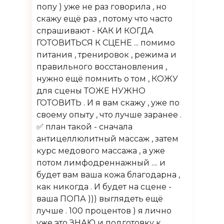
попу ) уже не раз говорила , но
скажу ещё раз , потому что часто
спрашивают - КАК И КОГДА
ГОТОВИТЬСЯ К СЦЕНЕ ... помимо
питания , тренировок , режима и
правильного восстановления ,
нужно ещё помнить о том , КОЖУ
для сцены ТОЖЕ НУЖНО
ГОТОВИТЬ . И я вам скажу , уже по
своему опыту , что лучше заранее .
✅ план такой - сначала
антицеллюлитный массаж , затем
курс медового массажа , а уже
потом лимфодреннажный .... и
будет вам ваша кожа благодарна ,
как никогда . И будет на сцене -
ваша ПОПА ))) выглядеть ещё
лучше . 100 процентов ) я лично
уже это ЗНАЮ и подготовку к